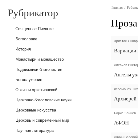
Рубрикатор
Главная
/
Рубрик
Проза
Священное Писание
Богословие
Христос Яннар
История
Вариации 
Монастыри и монашество
Лихачев Викто
Подвижники благочестия
Ангелы ух
Богослужение
иеромонах Тих
О жизни христианской
Архиерей
Церковно-богословские науки
Церковные искусства
Борис Зайцев
Церковь и современный мир
АФОН
Научная литература
Лялин Валерий