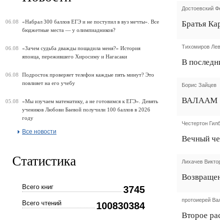
Достоевский Ф
Братья Ка
06.08
«Набрал 300 баллов ЕГЭ и не поступил в вуз мечты». Все
бюджетные места — у олимпиадников?
Тихомиров Лев
06.08
«Зачем судьба дважды пощадила меня?» История
японца, пережившего Хиросиму и Нагасаки
В последн
06.08
Подросток проверяет телефон каждые пять минут? Это
повлияет на его учебу
Борис Зайцев
ВАЛААМ
05.08
«Мы изучаем математику, а не готовимся к ЕГЭ». Девять
учеников Любови Баевой получили 100 баллов в 2026
году
Честертон Гилб
Все новости
Вечный че
Статистика
Лихачев Викто
Возвраще
Всего книг
3745
протоиерей Ва
Всего чтений
100830384
Второе ра