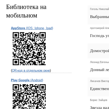
Библиотека на
Гоголь Никола
мобильном
Выбранные
AppStore
(IOS: Iphone, Ipad)
протоиерей Ал
Господь у
Домостро
Леонид Евгень
Донный ле
(
QR-код в отдельном окне
)
Play Google
(Android)
Лихачев Викто
Единствен
Борис Зайцев
Звезда на