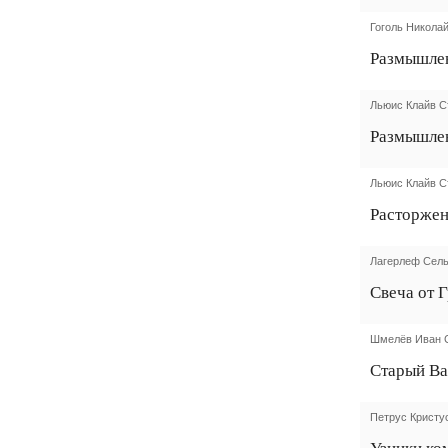
Гоголь Никола
Размышлен
Льюис Клайв С
Размышлен
Льюис Клайв С
Расторжен
Лагерлеф Сел
Свеча от 
Шмелёв Иван 
Старый В
Петрус Кристу
Узники ко