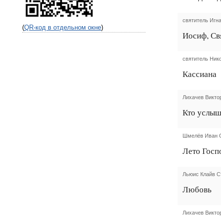
святитель Игна
(
QR-код в отдельном окне
)
Иосиф, Св
святитель Ник
Кассиана
Лихачев Викто
Кто услыш
Шмелёв Иван 
Лето Госп
Льюис Клайв С
Любовь
Лихачев Викто