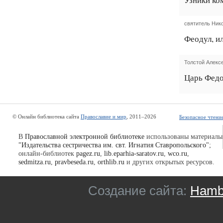
святитель Ник
Феодул, и
Толстой Алекс
Царь Фед
© Онлайн библиотека сайта
Православие и мир
, 2011–2026
Безопасное чтени
В
Православной электронной библиотеке
использованы материалы
"Издательства сестричества им. свт. Игнатия Ставропольского"
;
онлайн-библиотек
pagez.ru
,
lib.eparhia-saratov.ru
,
wco.ru
,
sedmitza.ru
,
pravbeseda.ru
,
orthlib.ru
и других открытых ресурсов.
Создание сайта:
Hambu