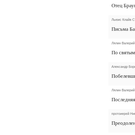
Отец Брау
Льюис Клайв С
Письма Ба
Лялин Валерий
По святым
Александр Бор
Побелевш
Лялин Валерий
Последняя
протоиерей Ни
Преодолен