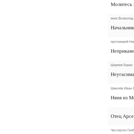
Молитесь 
инок Всеволод
Начальни
протоиерей Ни
Неприкаян
Ширяев Борис
Неугасима
Шмелёв Иван 
Няня из М
Отец Арсе
Честертон Гилб