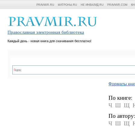
PRAVMIR.RU
МАТРОНЫ.RU
НЕ ИНВАЛИД.RU
PRAVMIR.COM
КН
Православная электронная библиотека
Каждый день - новая книга для скачивания бесплатно!
Форматы кни
По книге:
Ч
Ш
Щ
По автору
Ч
Ш
Щ