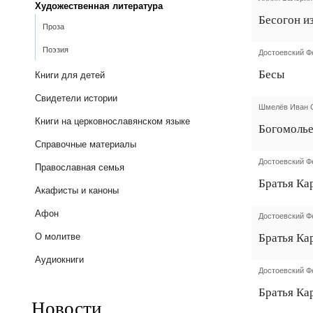
Художественная литература
Бесогон и
Проза
Поэзия
Достоевский Ф
Бесы
Книги для детей
Свидетели истории
Шмелёв Иван 
Книги на церковнославянском языке
Богомоль
Справочные материалы
Достоевский Ф
Православная семья
Братья Ка
Акафисты и каноны
Афон
Достоевский Ф
Братья Ка
О молитве
Аудиокниги
Достоевский Ф
Братья Ка
Новости