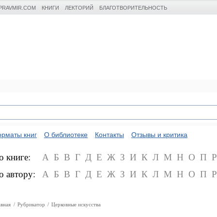
PRAVMIR.COM
КНИГИ
ЛЕКТОРИЙ
БЛАГОТВОРИТЕЛЬНОСТЬ
рматы книг
О библиотеке
Контакты
Отзывы и критика
о книге:
А
Б
В
Г
Д
Е
Ж
З
И
К
Л
М
Н
О
П
Р
о автору:
А
Б
В
Г
Д
Е
Ж
З
И
К
Л
М
Н
О
П
Р
авная
/
Рубрикатор
/
Церковные искусства