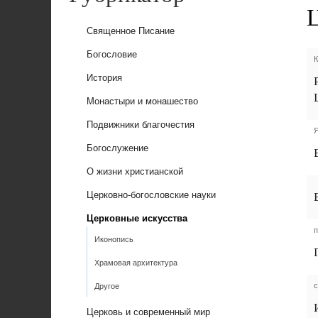
Священное Писание
Богословие
К
История
Монастыри и монашество
Подвижники благочестия
Я
Богослужение
О жизни христианской
Церковно-богословские науки
Церковные искусства
Иконопись
Храмовая архитектура
с
Другое
Церковь и современный мир