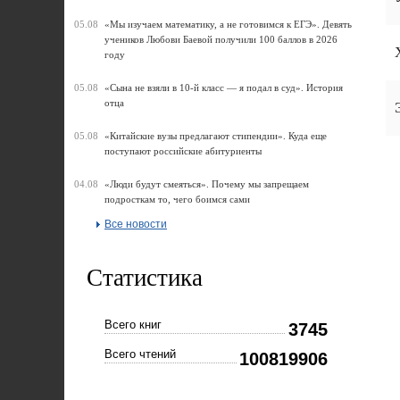
05.08
«Мы изучаем математику, а не готовимся к ЕГЭ». Девять
учеников Любови Баевой получили 100 баллов в 2026
году
05.08
«Сына не взяли в 10-й класс — я подал в суд». История
отца
05.08
«Китайские вузы предлагают стипендии». Куда еще
поступают российские абитуриенты
04.08
«Люди будут смеяться». Почему мы запрещаем
подросткам то, чего боимся сами
Все новости
Статистика
Всего книг
3745
Всего чтений
100819906