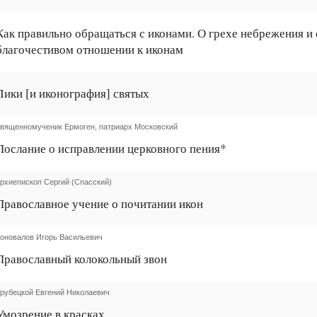
Как правильно обращаться с иконами. О грехе небрежения и
благочестивом отношении к иконам
Лики [и иконография] святых
вященномученик Ермоген, патриарх Московский
Послание о исправлении церковного пения*
рхиепископ Сергий (Спасский)
Православное учение о почитании икон
оновалов Игорь Васильевич
Православный колокольный звон
рубецкой Евгений Николаевич
Умозрение в красках