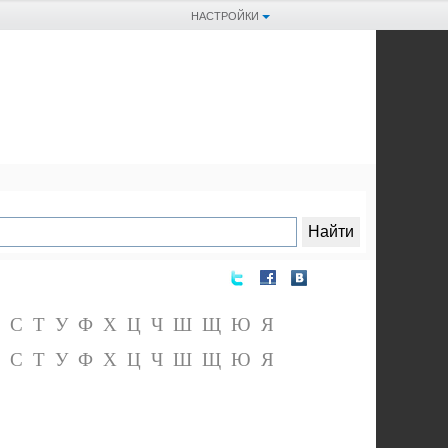
НАСТРОЙКИ
С
Т
У
Ф
Х
Ц
Ч
Ш
Щ
Ю
Я
С
Т
У
Ф
Х
Ц
Ч
Ш
Щ
Ю
Я