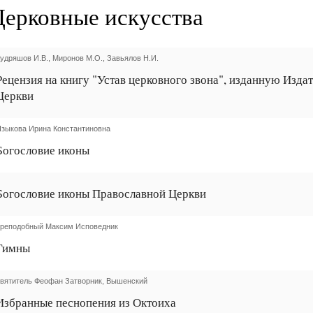
Церковные искусства
удряшов И.В., Миронов М.О., Завьялов Н.И.
Рецензия на книгу "Устав церковного звона", изданную Изд
Церкви
зыкова Ирина Константиновна
Богословие иконы
Богословие иконы Православной Церкви
преподобный Максим Исповедник
Гимны
вятитель Феофан Затворник, Вышенский
Избранные песнопения из Октоиха