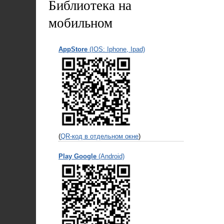
Библиотека на
мобильном
AppStore
(IOS: Iphone, Ipad)
(
QR-код в отдельном окне
)
Play Google
(Android)