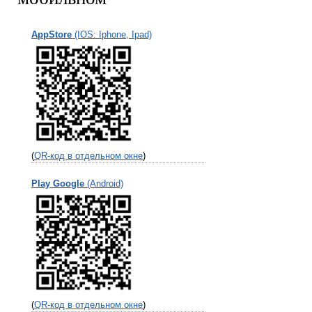
AppStore
(IOS: Iphone, Ipad)
(
QR-код в отдельном окне
)
Play Google
(Android)
(
QR-код в отдельном окне
)