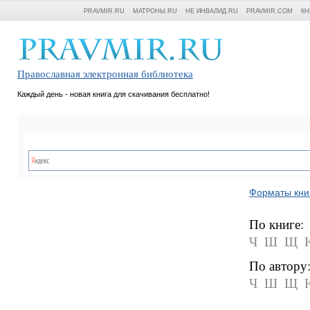
PRAVMIR.RU
МАТРОНЫ.RU
НЕ ИНВАЛИД.RU
PRAVMIR.COM
КН
Православная электронная библиотека
Каждый день - новая книга для скачивания бесплатно!
Форматы кни
По книге:
Ч
Ш
Щ
По автору
Ч
Ш
Щ