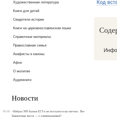
Код вст
Художественная литература
Книги для детей
Свидетели истории
Соде
Книги на церковнославянском языке
Справочные материалы
Православная семья
Инфо
Акафисты и каноны
Афон
О молитве
Аудиокниги
Новости
06.08
«Набрал 300 баллов ЕГЭ и не поступил в вуз мечты». Все
бюджетные места — у олимпиадников?