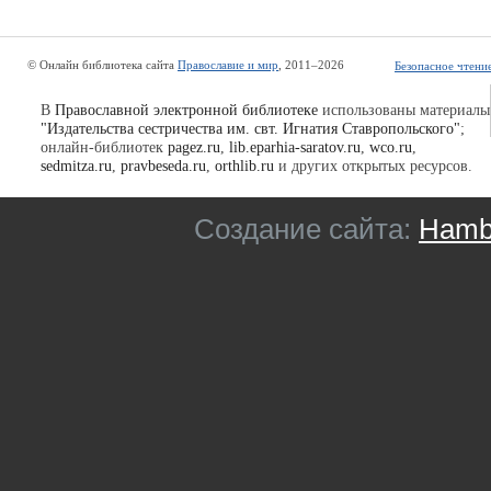
© Онлайн библиотека сайта
Православие и мир
, 2011–2026
Безопасное чтени
В
Православной электронной библиотеке
использованы материалы
"Издательства сестричества им. свт. Игнатия Ставропольского"
;
онлайн-библиотек
pagez.ru
,
lib.eparhia-saratov.ru
,
wco.ru
,
sedmitza.ru
,
pravbeseda.ru
,
orthlib.ru
и других открытых ресурсов.
Создание сайта:
Hambu