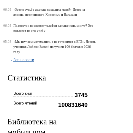
06.08
«Зачем судьба дважды пощадила меня?» История
японца, пережившего Хиросиму и Нагасаки
06.08
Подросток проверяет телефон каждые пять минут? Это
повлияет на его учебу
05.08
«Мы изучаем математику, а не готовимся к ЕГЭ». Девять
учеников Любови Баевой получили 100 баллов в 2026
году
Все новости
Статистика
Всего книг
3745
Всего чтений
100831640
Библиотека на
мобильном