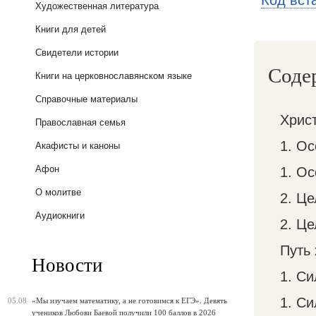
Код вст
Художественная литература
Книги для детей
Свидетели истории
Соде
Книги на церковнославянском языке
Справочные материалы
Хрис
Православная семья
1. О
Акафисты и каноны
Афон
1. О
О молитве
2. Це
Аудиокниги
2. Це
Путь
Новости
1. Си
1. Си
05.08
«Мы изучаем математику, а не готовимся к ЕГЭ». Девять
учеников Любови Баевой получили 100 баллов в 2026