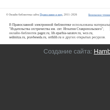
© Онлайн библиотека сайта
Православие и мир
, 2011–2026
Безопасное чтени
В
Православной электронной библиотеке
использованы материалы
"Издательства сестричества им. свт. Игнатия Ставропольского"
;
онлайн-библиотек
pagez.ru
,
lib.eparhia-saratov.ru
,
wco.ru
,
sedmitza.ru
,
pravbeseda.ru
,
orthlib.ru
и других открытых ресурсов.
Создание сайта:
Hambu