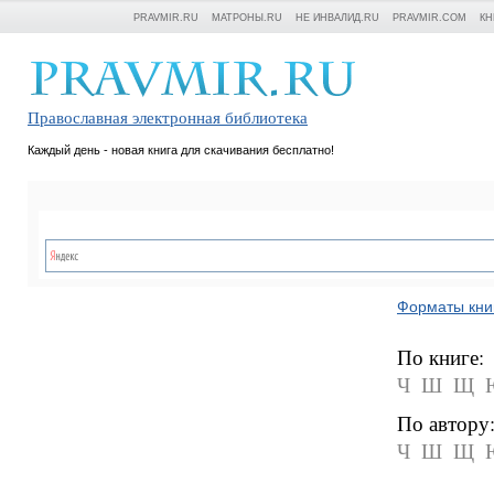
PRAVMIR.RU
МАТРОНЫ.RU
НЕ ИНВАЛИД.RU
PRAVMIR.COM
КН
Православная электронная библиотека
Каждый день - новая книга для скачивания бесплатно!
Форматы кни
По книге:
Ч
Ш
Щ
По автору
Ч
Ш
Щ