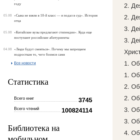
году
2. Де
05.08
«Сына не взяли в 10-й класс — я подал в суд». История
2. Де
отца
3. Де
05.08
«Китайские вузы предлагают стипендии». Куда еще
поступают российские абитуриенты
3. Де
04.08
«Люди будут смеяться». Почему мы запрещаем
Хрис
подросткам то, чего боимся сами
1. Об
Все новости
1. Об
Статистика
2. О
2. О
Всего книг
3745
Всего чтений
3. О
100824114
3. О
Библиотека на
4. О
мобильном