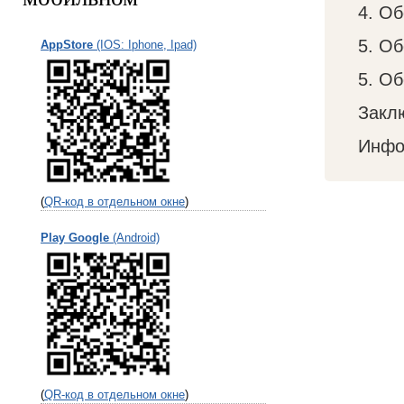
4. О
5. О
AppStore
(IOS: Iphone, Ipad)
5. О
Закл
Инфо
(
QR-код в отдельном окне
)
Play Google
(Android)
(
QR-код в отдельном окне
)