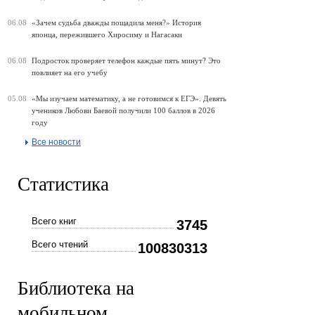
06.08
«Зачем судьба дважды пощадила меня?» История
японца, пережившего Хиросиму и Нагасаки
06.08
Подросток проверяет телефон каждые пять минут? Это
повлияет на его учебу
05.08
«Мы изучаем математику, а не готовимся к ЕГЭ». Девять
учеников Любови Баевой получили 100 баллов в 2026
году
Все новости
Статистика
Всего книг
3745
Всего чтений
100830313
Библиотека на
мобильном