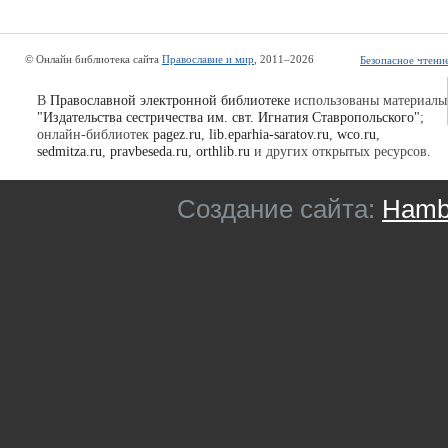
© Онлайн библиотека сайта
Православие и мир
, 2011–2026
Безопасное чтени
В
Православной электронной библиотеке
использованы материалы
"Издательства сестричества им. свт. Игнатия Ставропольского"
;
онлайн-библиотек
pagez.ru
,
lib.eparhia-saratov.ru
,
wco.ru
,
sedmitza.ru
,
pravbeseda.ru
,
orthlib.ru
и других открытых ресурсов.
Создание сайта:
Hambu