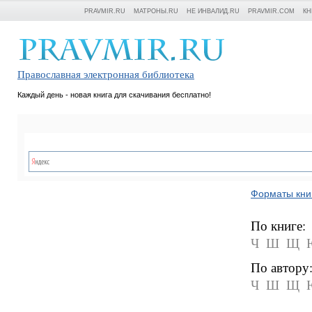
PRAVMIR.RU
МАТРОНЫ.RU
НЕ ИНВАЛИД.RU
PRAVMIR.COM
КН
Православная электронная библиотека
Каждый день - новая книга для скачивания бесплатно!
Форматы кни
По книге:
Ч
Ш
Щ
По автору
Ч
Ш
Щ