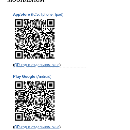
AppStore
(IOS: Iphone, Ipad)
(
QR-код в отдельном окне
)
Play Google
(Android)
(
QR-код в отдельном окне
)