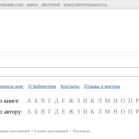
PRAVMIR.COM
КНИГИ
ЛЕКТОРИЙ
БЛАГОТВОРИТЕЛЬНОСТЬ
рматы книг
О библиотеке
Контакты
Отзывы и критика
о книге:
А
Б
В
Г
Д
Е
Ж
З
И
К
Л
М
Н
О
П
Р
о автору:
А
Б
В
Г
Д
Е
Ж
З
И
К
Л
М
Н
О
П
Р
жизни христианской
|
О жизни христианской
»
Проповеди