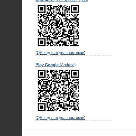
(
QR-код в отдельном окне
)
Play Google
(Android)
(
QR-код в отдельном окне
)