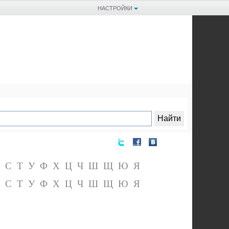
НАСТРОЙКИ
С
Т
У
Ф
Х
Ц
Ч
Ш
Щ
Ю
Я
С
Т
У
Ф
Х
Ц
Ч
Ш
Щ
Ю
Я