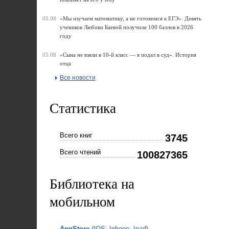
05.08
«Мы изучаем математику, а не готовимся к ЕГЭ». Девять
учеников Любови Баевой получили 100 баллов в 2026
году
05.08
«Сына не взяли в 10-й класс — я подал в суд». История
отца
Все новости
Статистика
Всего книг
3745
Всего чтений
100827365
Библиотека на
мобильном
AppStore
(IOS: Iphone, Ipad)