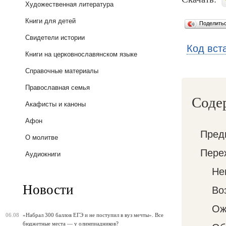
Художественная литература
Книги для детей
Поделить
Свидетели истории
Код вст
Книги на церковнославянском языке
Справочные материалы
Православная семья
Соде
Акафисты и каноны
Афон
Пред
О молитве
Пере
Аудиокниги
Не
Новости
Во
Ож
06.08
«Набрал 300 баллов ЕГЭ и не поступил в вуз мечты». Все
бюджетные места — у олимпиадников?