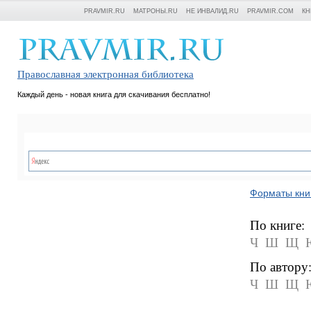
PRAVMIR.RU
МАТРОНЫ.RU
НЕ ИНВАЛИД.RU
PRAVMIR.COM
КН
Православная электронная библиотека
Каждый день - новая книга для скачивания бесплатно!
Форматы кни
По книге:
Ч
Ш
Щ
По автору
Ч
Ш
Щ