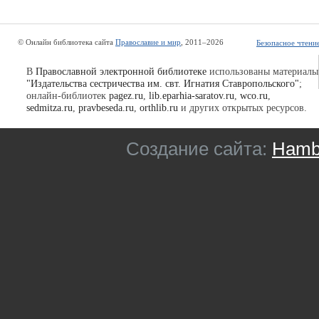
© Онлайн библиотека сайта
Православие и мир
, 2011–2026
Безопасное чтени
В
Православной электронной библиотеке
использованы материалы
"Издательства сестричества им. свт. Игнатия Ставропольского"
;
онлайн-библиотек
pagez.ru
,
lib.eparhia-saratov.ru
,
wco.ru
,
sedmitza.ru
,
pravbeseda.ru
,
orthlib.ru
и других открытых ресурсов.
Создание сайта:
Hambu