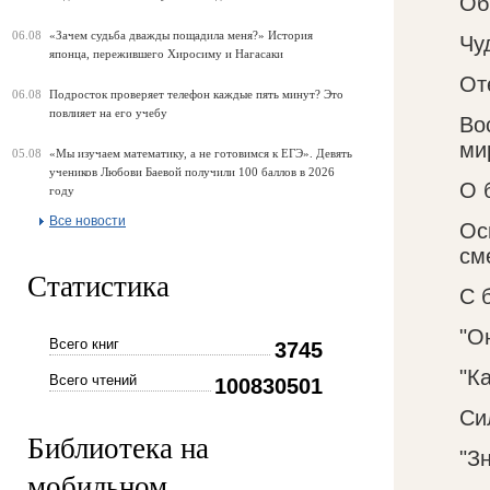
Об
06.08
«Зачем судьба дважды пощадила меня?» История
Чу
японца, пережившего Хиросиму и Нагасаки
От
06.08
Подросток проверяет телефон каждые пять минут? Это
повлияет на его учебу
Во
ми
05.08
«Мы изучаем математику, а не готовимся к ЕГЭ». Девять
учеников Любови Баевой получили 100 баллов в 2026
О 
году
Все новости
Ос
см
Статистика
С 
"О
Всего книг
3745
"К
Всего чтений
100830501
Си
Библиотека на
"З
мобильном