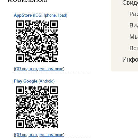
Свид
Ра
AppStore
(IOS: Iphone, Ipad)
Ви
Мы
Вс
Инфо
(
QR-код в отдельном окне
)
Play Google
(Android)
(
QR-код в отдельном окне
)