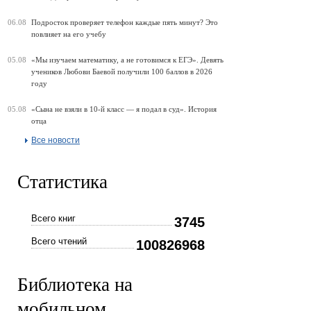
06.08
Подросток проверяет телефон каждые пять минут? Это
повлияет на его учебу
05.08
«Мы изучаем математику, а не готовимся к ЕГЭ». Девять
учеников Любови Баевой получили 100 баллов в 2026
году
05.08
«Сына не взяли в 10-й класс — я подал в суд». История
отца
Все новости
Статистика
Всего книг
3745
Всего чтений
100826968
Библиотека на
мобильном