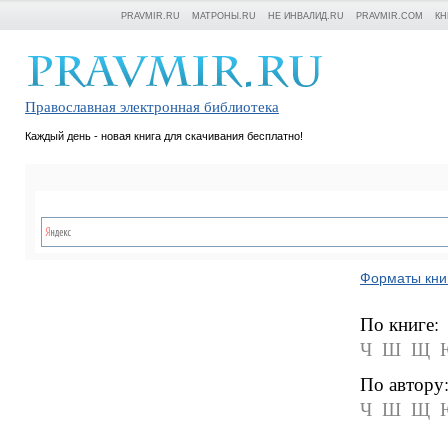
PRAVMIR.RU
МАТРОНЫ.RU
НЕ ИНВАЛИД.RU
PRAVMIR.COM
КН
Православная электронная библиотека
Каждый день - новая книга для скачивания бесплатно!
Форматы кни
По книге:
Ч
Ш
Щ
По автору
Ч
Ш
Щ