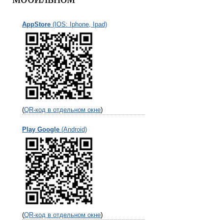
AppStore
(IOS: Iphone, Ipad)
(
QR-код в отдельном окне
)
Play Google
(Android)
(
QR-код в отдельном окне
)