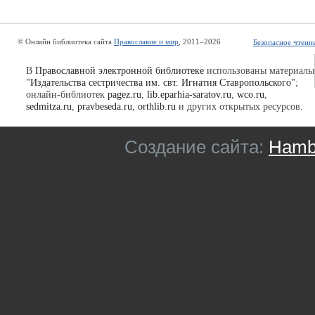
© Онлайн библиотека сайта
Православие и мир
, 2011–2026
Безопасное чтени
В
Православной электронной библиотеке
использованы материалы
"Издательства сестричества им. свт. Игнатия Ставропольского"
;
онлайн-библиотек
pagez.ru
,
lib.eparhia-saratov.ru
,
wco.ru
,
sedmitza.ru
,
pravbeseda.ru
,
orthlib.ru
и других открытых ресурсов.
Создание сайта:
Hambu