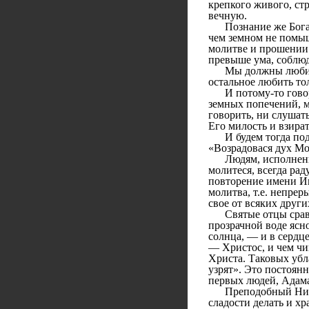
крепкого живого, ст
вечную.
Познание же Бога и 
чем земном не помышл
молитве и прошении 
превыше ума, соблю
Мы должны любить Б
остальное любить тол
И потому-то говорит
земных попечений, м
говорить, ни слушать
Его милость и взират
И будем тогда подо
«Возрадовася дух Мо
Людям, исполненным
молитеся, всегда рад
повторение имени Ии
молитва, т.е. непре
свое от всяких друг
Святые отцы сравнив
прозрачной воде ясн
солнца, — и в серд
— Христос, и чем чи
Христа. Таковых убла
узрят». Это постоян
первых людей, Адама
Преподобный Нил Со
сладости делать и х