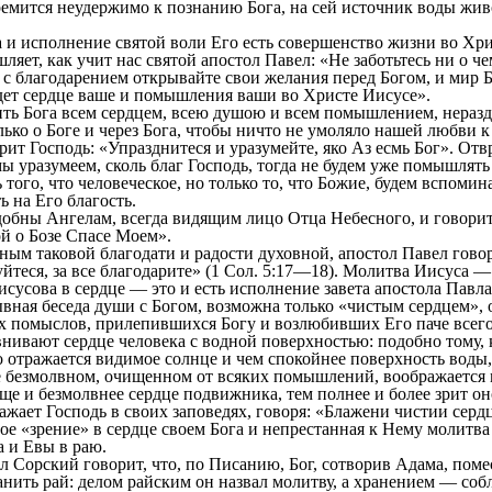
ремится неудержимо к познанию Бога, на сей источник воды жив
исполнение святой воли Его есть совершенство жизни во Хрис
яет, как учит нас святой апостол Павел: «Не заботьтесь ни о чем
с благодарением открывайте свои желания перед Богом, и мир 
дет сердце ваше и помышления ваши во Христе Иисусе».
ога всем сердцем, всею душою и всем помышлением, неразде
ько о Боге и через Бога, чтобы ничто не умоляло нашей любви к
 Господь: «Упразднитеся и уразумейте, яко Аз есмь Бог». Отвр
ы уразумеем, сколь благ Господь, тогда не будем уже помышлять
 того, что человеческое, но только то, что Божие, будем вспомин
ь на Его благость.
бны Ангелам, всегда видящим лицо Отца Небесного, и говорит
й о Бозе Спасе Моем».
 таковой благодати и радости духовной, апостол Павел говор
уйтеся, за все благодарите» (1 Сол. 5:17—18). Молитва Иисуса 
сусова в сердце — это и есть исполнение завета апостола Павла
рывная беседа души с Богом, возможна только «чистым сердцем»,
их помыслов, прилепившихся Богу и возлюбивших Его паче всего
ают сердце человека с водной поверхностью: подобно тому, к
о отражается видимое солнце и чем спокойнее поверхность воды,
це безмолвном, очищенном от всяких помышлений, воображается
ще и безмолвнее сердце подвижника, тем полнее и более зрит он
жает Господь в своих заповедях, говоря: «Блажени чистии сердц
ное «зрение» в сердце своем Бога и непрестанная к Нему молитв
 и Евы в раю.
рский говорит, что, по Писанию, Бог, сотворив Адама, помес
ранить рай: делом райским он назвал молитву, а хранением — соб