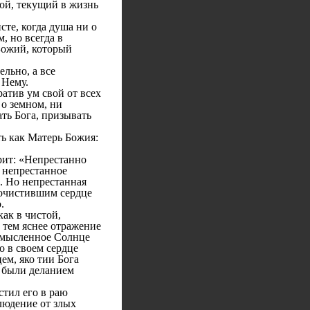
ой, текущий в жизнь
те, когда душа ни о
, но всегда в
Божий, который
льно, а все
 Нему.
атив ум свой от всех
 о земном, ни
ать Бога, призывать
ь как Матерь Божия:
ит: «Непрестанно
— непрестанное
. Но непрестанная
 очистившим сердце
.
ак в чистой,
 тем яснее отражение
 мысленное Солнце
о в своем сердце
ем, яко тии Бога
а были деланием
тил его в раю
людение от злых