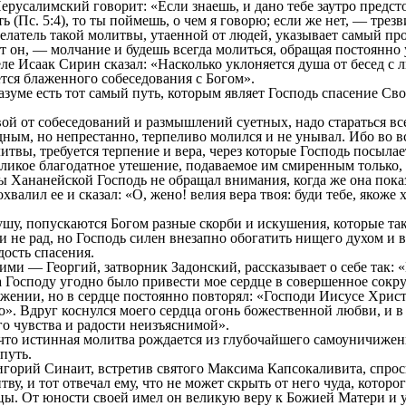
алимский говорит: «Если знаешь, и дано тебе заутро предстоя
ть (Пс. 5:4), то ты поймешь, о чем я говорю; если же нет, — трез
тель такой молитвы, утаенной от людей, указывает самый прос
 он, — молчание и будешь всегда молиться, обращая постоянно у
ле Исаак Сирин сказал: «Насколько уклоняется душа от бесед с 
ется блаженного собеседования с Богом».
ме есть тот самый путь, которым являет Господь спасение Сво
 от собеседований и размышлений суетных, надо стараться вс
дным, но непрестанно, терпеливо молился и не унывал. Ибо во в
итвы, требуется терпение и вера, через которые Господь посылае
икое благодатное утешение, подаваемое им смиренным только, 
 Хананейской Господь не обращал внимания, когда же она пока
хвалил ее и сказал: «О, жено! велия вера твоя: буди тебе, якоже
, попускаются Богом разные скорби и искушения, которые так 
и не рад, но Господь силен внезапно обогатить нищего духом и 
дость спасения.
 — Георгий, затворник Задонский, рассказывает о себе так: «
да Господу угодно было привести мое сердце в совершенное сокру
ении, но в сердце постоянно повторял: «Господи Иисусе Хрис
». Вдруг коснулся моего сердца огонь божественной любви, и в 
о чувства и радости неизъяснимой».
о истинная молитва рождается из глубочайшего самоуничижени
путь.
ий Синаит, встретив святого Максима Капсокаливита, спроси
у, и тот отвечал ему, что не может скрыть от него чуда, которог
ы. От юности своей имел он великую веру к Божией Матери и у