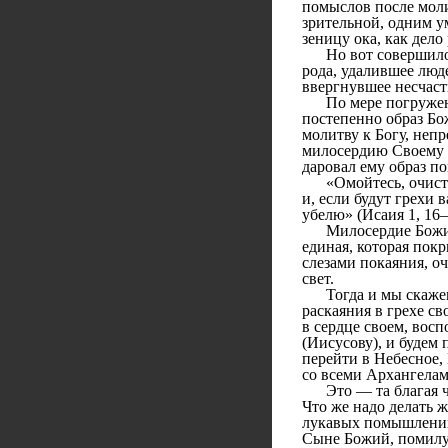
помыслов после моли
зрительной, одним у
зеницу ока, как дело
Но вот совершилось
рода, удалившее люд
ввергнувшее несчас
По мере погружения 
постепенно образ Бо
молитву к Богу, непр
милосердию Своему и
даровал ему образ по
«Омойтесь, очистит
и, если будут грехи 
убелю» (Исаия 1, 16
Милосердие Божие —
единая, которая пок
слезами покаяния, о
свет.
Тогда и мы скажем,
раскаяния в грехе с
в сердце своем, вос
(Иисусову), и будем 
перейти в Небесное,
со всеми Архангелам
Это — та благая час
Что же надо делать ж
лукавых помышлений,
Сыне Божий, помилу