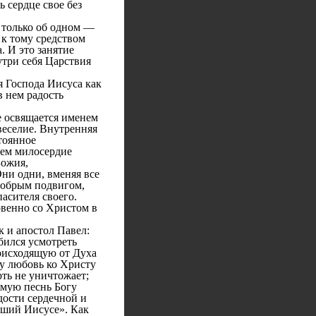
сердце свое без
 только об одном —
 к тому средством
. И это занятие
три себя Царствия
я Господа Иисуса как
в нем радость
е освящается именем
веселие. Внутренняя
тоянное
всем милосердие
Божия,
ни одни, вменяя все
 добрым подвигом,
асителя своего.
овенно со Христом в
к и апостол Павел:
обился усмотреть
роисходящую от Духа
ту любовь ко Христу
рть не уничтожает;
емую песнь Богу
дости сердечной и
айший Иисусе». Как