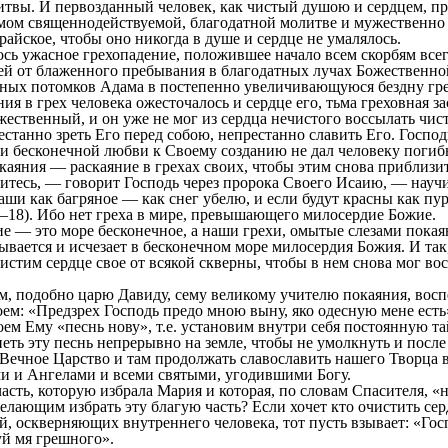
твы. И первозданный человек, как чистый душою и сердцем, п
мом священнодействуемой, благодатной молитве и мужественно 
 райское, чтобы оно никогда в душе и сердце не умалялось.
 ужасное грехопадение, положившее начало всем скорбям всег
ей от блаженного пребывания в благодатных лучах Божественн
тных потомков Адама в постепенно увеличивающуюся бездну гре
в грех человека ожесточалось и сердце его, тьма греховная за
жественный, и он уже не мог из сердца нечистого воссылать ч
естанно зреть Его перед собою, непрестанно славить Его. Госпо
 бесконечной любви к Своему созданию не дал человеку погибн
каяния — раскаяние в грехах своих, чтобы этим снова приблизит
есь, — говорит Господь через пророка Своего Исаию, — научи
ваши как багряное — как снег убелю, и если будут красны как п
—18). Ибо нет греха в мире, превышающего милосердие Божие.
 это море бесконечное, а наши грехи, омытые слезами покаян
рывается и исчезает в бесконечном море милосердия Божия. И так
чистим сердце свое от всякой скверны, чтобы в нем снова мог в
 подобно царю Давиду, сему великому учителю покаяния, вос
воем: «Предзрех Господь предо мною выну, яко одесную мене есть
поем Ему «песнь нову», т.е. установим внутри себя постоянную 
петь эту песнь непрерывно на земле, чтобы не умолкнуть и после 
 Вечное Царство и там продолжать славославить нашего Творца 
и и Ангелами и всеми святыми, угодившими Богу.
ть, которую избрала Мария и которая, по словам Спасителя, «н
елающим избрать эту благую часть? Если хочет кто очистить сер
 оскверняющих внутреннего человека, тот пусть взывает: «Гос
й мя грешного».