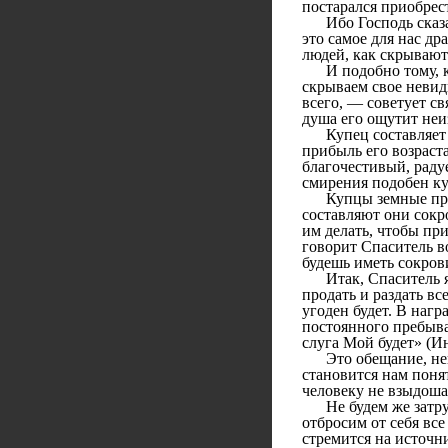
постарался приобрес
Ибо Господь сказал:
это самое для нас др
людей, как скрывают 
И подобно тому, ка
скрываем свое невид
всего, — советует с
душа его ощутит неи
Купец составляет св
прибыль его возраст
благочестивый, радуе
смирения подобен ку
Купцы земные приобр
составляют они сокр
им делать, чтобы пр
говорит Спаситель в
будешь иметь сокров
Итак, Спаситель яс
продать и раздать в
угоден будет. В наг
постоянного пребыван
слуга Мой будет» (Ин
Это обещание, непос
становится нам понят
человеку не взыдоша,
Не будем же затрудн
отбросим от себя все
стремится на источн