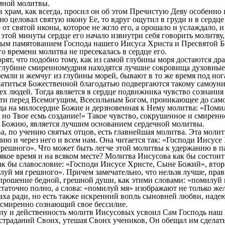
мной молитвы.
ам, как всегда, просил он об этом Пречистую Деву особенно г
ию целовал святую икону Ее, то вдруг ощутил в груди и в сердц
от святой иконы, которое не жгло его, а орошало и услаждало, и
этой минуты сердце его начало извнутри себя говорить молитву, 
ым памятованием Господа нашего Иисуса Христа и Пресвятой Б
го времени молитва не пресекалась в сердце его.
т, что подобно тому, как из самой глубины моря достаются др
глубине смиренномудрия находятся лучшие сокровища духовные.
земли и жемчуг из глубины морей, бывают в то же время под но
атиться Божественной благодатью подвергаются такому самоун
сех людей. Тогда является в сердце подвижника чувство сознания
сти перед Всемогущим, Всесильным Богом, проникающее до сам
жда на милосердие Божие и дерзновенная к Нему молитва: «Помил
 но Твое есмь создание!» Такое чувство, сокрушенное и смиренн
 Божию, является лучшим основанием сердечной молитвы.
по учению святых отцов, есть главнейшая молитва. Эта молит
ю и через него и всем нам. Она читается так: «Господи Иисусе
решного». Что может быть легче этой молитвы к удержанию в па
кое время и на всяком месте? Молитва Иисусова как бы состоит 
как бы славословие: «Господи Иисусе Христе, Сыне Божий», вто
уй мя грешного». Причем замечательно, что нельзя лучше, прав
прошение бедной, грешной души, как этими словами: «помилуй 
статочно полно, а слова: «помилуй мя» изображают не только же
аха ради, но есть также искренний вопль сыновней любви, над
 смиренно сознающий свое бессилие.
и действенность молитв Иисусовых усвоил Сам Господь наш 
страданий Своих, утешая Своих учеников, Он обещал им сделать 