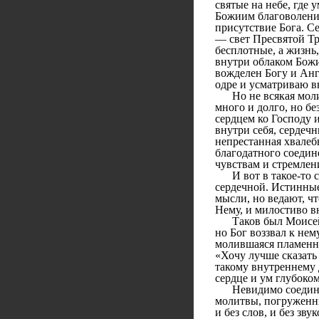
святые на небе, где 
Божиим благоволением
присутствие Бога. Се
— свет Пресвятой Тр
бесплотные, а жизнь,
внутри облаком Божи
вожделен Богу и Анг
одре и усматриваю в
Но не всякая молит
много и долго, но б
сердцем ко Господу 
внутри себя, сердеч
непрестанная хвалеб
благодатного соедин
чувствам и стремлен
И вот в такое-то со
сердечной. Истинные
мысли, но ведают, ч
Нему, и милостиво в
Таков был Моисей, к
но Бог воззвал к нем
молившаяся пламенно
«Хочу лучше сказать 
такому внутреннему д
сердце и ум глубоко
Невидимо соединивш
молитвы, погруженный
и без слов, и без зву