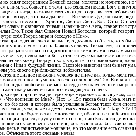
ум их занят созерцанием Божией славы, молятся не молитвою, но
 к ним, так бывает и с теми, кто сердцем предан Богу и внутри
рдце его тогда, по словам святых отцов, соделовается небом: си
оицы, воздух, которым дышит, — Всесвятой Дух, близкие, родн
 радость и веселие — Христос, Свет от Света, Бога Отца. Он вес
ей славы и озаряется лучами Владычного Света, становится ст
елам Его. Таков был Симеон Новый Богослов, который говорит 
нутри себя Творца мира и беседую с Ним».
ва приводит человека на высшую духовную область, хотя бы кт
ез внимания и упования на Божию милость. Только тот, кто приле
и отвращается от всего видимого плотскими очами, тем самым по
ными очами, невидимого Бога, отчего неудержимо изливается из с
ная песнь своему Творцу и вопль души его о помиловании, дабы
ения с Ним в будущей жизни. Таковой немногим чем бывает ума
иям ума своего приближается небожителям.
стояние дивное приходит человек не иначе как только молитв
 молитвенники не умножают слов своих перед Тем, Кто видит 
то Господь с любовию взирает на сердце «сокрушенно и смиренн
нимает гласу моления тайного, исходящего из него.
оторый при переходе через море Чермное молился умом, хотя 
у: «Что вопиеши ко Мне?» (Исх. 14:15); такова была Анна, мать 
, но без слов, и которая была услышана Богом; таков был апост
пять слов умом, нежели десять тысяч языком» (См. 1 Кор. XIV:1
еянию и не будем искать многословие, ибо оно не приблизит нас
молчащий приведут душу нашу к созерцанию Бога и соединят нас
ийся с Сокровенным втайне, остается иногда без всяких зна
 весь в таинственное молчание, но это молчание есть сладкая б
ков. Объяснить этого словами нельзя.