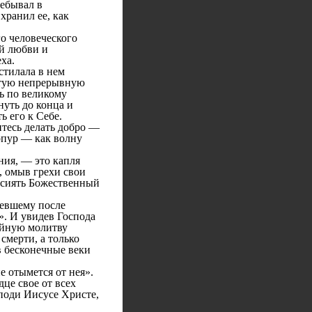
ребывал в
хранил ее, как
о человеческого
ой любви и
ха.
стилала в нем
истую непрерывную
дь по великому
уть до конца и
ь его к Себе.
тесь делать добро —
урпур — как волну
ия, — это капля
, омыв грехи свои
оссиять Божественный
певшему после
». И увидев Господа
тайную молитву
смерти, а только
в бесконечные веки
е отымется от нея».
дце свое от всех
поди Иисусе Христе,