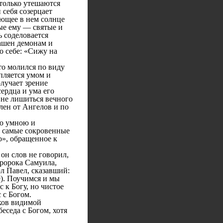
 только утешаются
 себя созерцает
яющее в нем солнце
ые ему — святые и
ь соделовается
рашен демонам и
о себе: «Сижу на
о молился по виду
пляется умом и
лучает зрение
ердца и ума его
 не лишиться вечного
лен от Ангелов и по
ою умною и
и самые сокровенные
о», обращенное к
он слов не говорил,
пророка Самуила,
ол Павел, сказавший:
9). Поучимся и мы
 к Богу, но чистое
 с Богом.
ков видимой
еседа с Богом, хотя