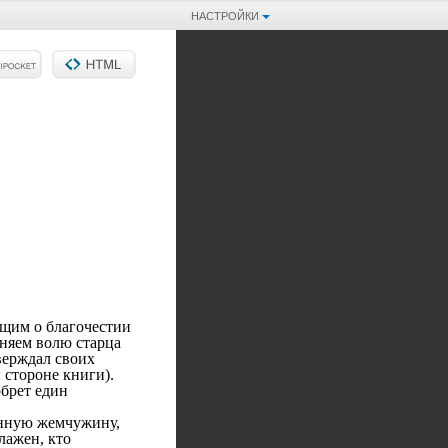
НАСТРОЙКИ
щим о благочестии
няем волю старца
верждал своих
 стороне книги).
брет един
нную жемчужину,
лажен, кто