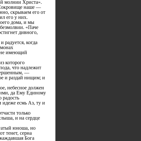
ой молнии Христа».
. Сокровище наше —
нно, скрываем его от
ил его у них.
оего дома, и мы
 безмолвии. «Паче
стигнет дивного,
 радуется, когда
 монах
: не имеющий
из которого
пода, что надлежит
овершенным, —
е и раздай нищим; и
ое, небесное должен
кими, да Ему Единому
ю радость
 идеже есмь Аз, ту и
тчасти только
слыша, и на сердце
огатый юноша, но
от тенет, серна
зжаждавшая Бога