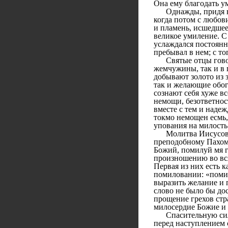
Она ему благодать у
Однажды, придя в хр
когда потом с любов
и пламень, исшедшее 
великое умиление. С 
услаждался постоянн
пребывал в нем; с то
Святые отцы говоря
жемчужины, так и в 
добывают золото из 
так и желающие обог
сознают себя хуже в
немощи, безответно
вместе с тем и наде
токмо немощен есмь,
упования на милость
Молитва Иисусова, 
преподобному Пахоми
Божий, помилуй мя г
произношению во вся
Первая из них есть 
помиловании: «помил
выразить желание и 
слово не было бы до
прощение грехов стр
милосердие Божие и
Спасительную силу 
перед наступлением 