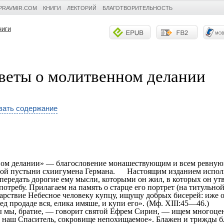
PRAVMIR.COM
КНИГИ
ЛЕКТОРИЙ
БЛАГОТВОРИТЕЛЬНОСТЬ
ниги
веты о молитвенном делании
зать содержание
ном делании» — благословение монашествующим и всем ревную
ой пустыни схиигумена Германа. Настоящим изданием испол
передать дорогие ему мысли, которыми он жил, в которых он ут
отребу. Прилагаем на память о старце его портрет (на титульной
твие Небесное человеку купцу, ищущу добрых бисерей: иже о
д продаде вся, елика имяше, и купи его». (Мф. XIII:45—46.)
ы, братие, — говорит святой Ефрем Сирин, — ищем многоце
с наш Спаситель, сокровище непохищаемое». Блажен и трижды б