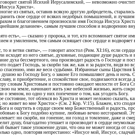
орит святой Исихий Иерусалимский, — невозможно очистить 
Иисуса Христа».
ие из святых, оставив всякую другую добродетель, старались
хранить свое сердце от всяких недобрых помышлений, и лучшим
страхом и благоговением произносили имя Господа Иисуса Христа
щнейшим деланием», самым лучшим способом и водворению вну
 есть», — сказано у пророка, и тот, кто вспоминает святое им
нием и умилением, тем самым освящает свое сердце и водворяет 
то и ветви святы», — говорит апостол (Рим. XI:16), если сердц
ли исходят из него святые, духовные, подающие душе радость и 
ание духа бессмертного, она производит радость о Господе и пос
 что подает Господь, за скорби так же, как и за радости, видя во 
ко спасению, ими же веси судьбами. Избранные сыны Царствия 
душою ко Господу Богу, о законе Его помышляют день и ночь. О
славу, и приобретение, и спокойствие свое, подвизаются всегда
еру словам Христовым и постоянно ожидают милости от Бога Сп
свою на земле, начинают жить уже небесной жизнью, жить сокр
ли о земном, но одно у них попечение о том, как угодить Богу.
состояние, тот облекся во Христа и может неложно сказать, ка
, но живет во мне Христос» (См. 2 Кор. V:15). Блажен, кто спод
 Бога и ощутить в сердце своем мир Божественный и радость, п
любовью к Богу подобно купине, любовью вечно несгораемой. Э
левает: ни скорби, ни гонение, ни голод и томление, даже и сме
селит душу, благодатно утешает и производит в сердце неумолка
ой бывает такое упокоение души, что она не может иногда от сла
только одно, повторяя непрестанно: «Иисусе мой, Иисусе, сладч