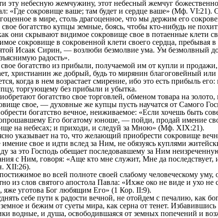
ти эту небесную жемчужину, этот небесный жемчуг божественн
 «Где сокровище ваше; там будет и сердце ваше» (Мф. VI:21)
агоценное в мире, столь драгоценное, что мы держим его сокрове
свое богатство купцы земные, боясь, чтобы кто-нибудь не похит
к они скрывают видимое сокровище свое в потаенные клети св
имое сокровище в сокровенной клети своего сердца, пребывая в
вятой Исаак Сирин, — возлюби безмолвие ума. Ум безмолвный до
зъяснимую радость».
ое богатство из прибыли, получаемой им от купли и продажи, и
ает, христианин же добрый, будь то мирянин благоговейный или
тся, когда в нем возрастает смирение, ибо это есть прибыль его
пцу, торгующему без прибыли и убытка.
етают богатство свое торговлей, обменом товара на золото, 
овище свое, — духовные же купцы пусть научатся от Самого Гос
иобрести богатство вечное, неиживаемое: «Если хочешь быть с
опрошавшему Его богатому юноше, — пойди, продай имение сво
ище на небесах; и приходи, и следуй за Мною» (Мф. XIX:21).
но указывает на то, что желающий приобрести сокровище вечн
се имение свое и идти вслед за Ним, не обязуясь куплями житейс
раду за это Господь обещает последовавшему за Ним неизреченну
ия с Ним, говоря: «Аще кто мне служит, Мне да последствует, и
. XII:26).
тижимое во всей полноте своей слабому человеческому уму, о
но из слов святого апостола Павла: «Ихже око не виде и ухо не 
 яже уготова Бог любящим Его» (1 Кор. II:9).
ять себе пути к радости вечной, не отойдем с печалию, как б
 земное и бежим от суеты мира, как серна от тенет. Избавившись 
ики водные, и душа, освободившаяся от земных попечений и во