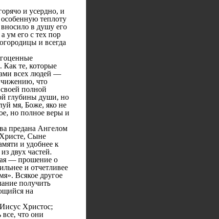
орячо и усердно, и
е особенную теплоту
 вносило в душу его
а ум его с тех пор
огородицы и всегда
агоценные
 Как те, которые
гами всех людей —
ичижению, что
 своей полной
ой глубины души, но
уй мя, Боже, яко не
ое, но полное веры и
ва предана Ангелом
 Христе, Сыне
мяти и удобнее к
из двух частей.
рая — прошение о
ильнее и отчетливее
мя». Всякое другое
лание получить
еющийся на
Иисус Христос;
все, что они