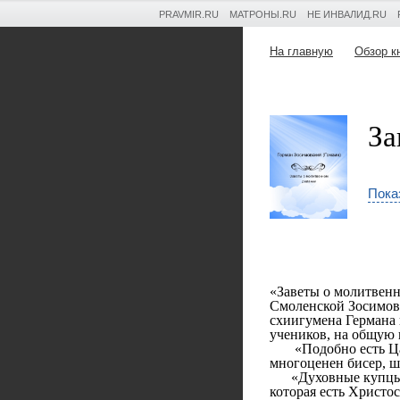
PRAVMIR.RU
МАТРОНЫ.RU
НЕ ИНВАЛИД.RU
На главную
Обзор к
За
Пока
«Заветы о молитвен
Смоленской Зосимов
схиигумена Германа 
учеников, на общую п
«Подобно есть Царс
многоценен бисер, ше
«Духовные купцы м
которая есть Христо