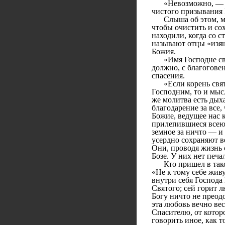
«Невозможно, — гов
чистого призывания 
Слыша об этом, мног
чтобы очистить и со
находили, когда со 
называют отцы «изя
Божия.
«Имя Господне свято
должно, с благогове
спасения.
«Если корень свят, 
Господним, то и мыс
же молитва есть дых
благодарение за все,
Божие, ведущее нас 
прилепившиеся всею 
земное за ничто — и 
усердно сохраняют в
Они, проводя жизнь 
Бозе. У них нет печа
Кто пришел в такое 
«Не к тому себе живу
внутри себя Господа
Святого; сей горит 
Богу ничто не преодо
эта любовь вечно ве
Спасителю, от котор
говорить иное, как 