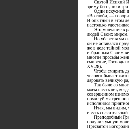
Святой Исихий Иерус
зриму быть, но и зри
Один искусный дела
«Возлюби, — говорит
И опытный в этом де
настолько удостаива
Это молчание в разу
людей Своих миром.
Но уберегая ум свой
он не оставался праз
же в деле тайной мол
избранным Своим вел
многие просьбы жены
смирение, Господь по
XV:28).
Чтобы смирить душу
человек бывает жизн
даровать великую ра
Так было со многими
моем шесть лет, ког
совершенном изнемож
помилуй мя грешного
исполнился приятног
Итак, мы видим, чт
и есть спасительный 
Преподобный Григор
получил умную молитв
Пресвятой Богородиц