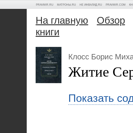
PRAVMIR.RU
МАТРОНЫ.RU
НЕ ИНВАЛИД.RU
PRAVMIR.COM
КН
На главную
Обзор
книги
Клосс Борис Мих
Житие Сер
Показать со