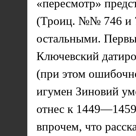
«пересмотр» предс
(Троиц. №№ 746 и 
остальными. Первы
Ключевский датир
(при этом ошибочно
игумен Зиновий уме
отнес к 1449—1459 
впрочем, что расска