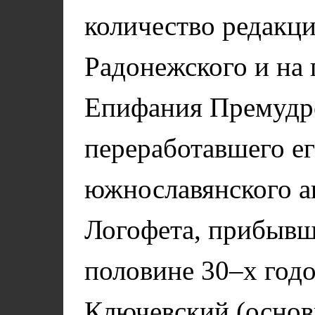
количество редакц
Радонежского и на
Епифания Премудр
переработавшего ег
южнославянского а
Логофета, прибывше
половине 30–х годо
Ключевский (основ