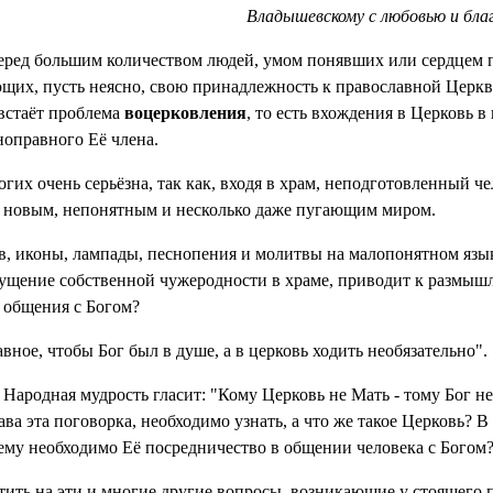
Владышевскому с любовью и бл
перед большим количеством людей, умом понявших или сердцем 
ающих, пусть неясно, свою принадлежность к православной Цер
встаёт проблема
воцерковления
, то есть вхождения в Церковь в 
оправного Её члена.
гих очень серьёзна, так как, входя в храм, неподготовленный че
о новым, непонятным и несколько даже пугающим миром.
 иконы, лампады, песнопения и молитвы на малопонятном языке 
щение собственной чужеродности в храме, приводит к размышл
я общения с Богом?
вное, чтобы Бог был в душе, а в церковь ходить необязательно".
 Народная мудрость гласит: "Кому Церковь не Мать - тому Бог н
ава эта поговорка, необходимо узнать, а что же такое Церковь? В
му необходимо Её посредничество в общении человека с Богом
етить на эти и многие другие вопросы, возникающие у стоящего