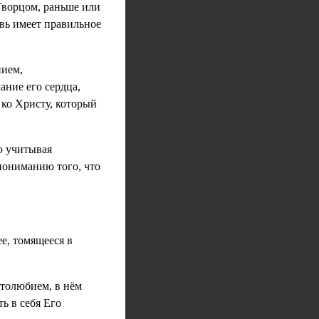
 Творцом, раньше или
овь имеет правильное
нием,
ание его сердца,
ко Христу, который
о учитывая
пониманию того, что
е, томящееся в
столюбием, в нём
ь в себя Его