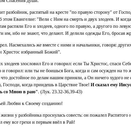
ком Спасения души.
т разбойник, распятый на кресте "по правую сторону" от Госпо
б этом Евангелие: "Вели с Ним на смерть и двух злодеев. И когд
ам распяли Его и злодеев, одного по правую, а другого по леву
и им, ибо не знают, что делают. И делили одежды Его, бросая ж
рел. Насмехались же вместе с ними и начальники, говоря: других
Он Христос избранный Божий".
 злодеев злословил Его и говорил: если Ты Христос, спаси Себя
о и говорил: или ты не боишься Бога, когда и сам осужден на то
 что достойное по делам нашим приняли, а Он ничего худого не с
, Господи, когда приидешь в Царствие Твое!
И сказал ему Иису
шь со Мною в раю"
. (Лук. 23.32-36,39-43)
ьей Любви к Своему созданию!
жизни у разбойника проснулась совесть: он пожалел Распятого 
л ему все грехи и первым ввёл в Рай!