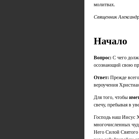
молитвах.
Священник Александр
Начало
Вопрос:
С чего долж
осознающий свою пр
Ответ:
Прежде всего
вероучения Христиан
Для того, чтобы
имет
свечу, пребывая в у
Господь наш Иисус Х
многочисленных чуд
Него Силой Святого 