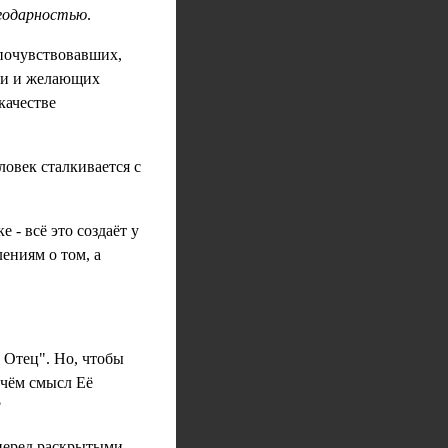
агодарностью
.
почувствовавших,
кви и желающих
качестве
ловек сталкивается с
- всё это создаёт у
ениям о том, а
е Отец". Но, чтобы
 чём смысл Её
?
 перед раскрытыми