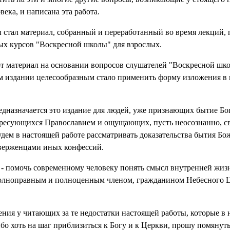
ека, и написана эта работа.
 стал материал, собранный и переработанный во время лекций,
ых курсов "Воскресной школы" для взрослых.
от материал на основании вопросов слушателей "Воскресной шко
ем издании целесообразным стало применить форму изложения в 
предназначается это издание для людей, уже признающих бытие Б
тересующихся Православием и ощущающих, пусть неосознанно, 
будем в настоящей работе рассматривать доказательства бытия Бо
иверженцами иных конфессий.
я - помочь современному человеку понять смысл внутренней жиз
полноправным и полноценным членом, гражданином Небесного Ца
ния у читающих за те недостатки настоящей работы, которые в н
бо хоть на шаг приблизиться к Богу и к Церкви, прошу помянуть