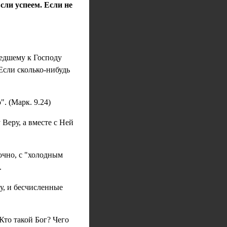
сли успеем. Если не
шедшему к Господу
Если сколько-нибудь
. (Марк. 9.24)
 Веру, а вместе с Ней
очно, с "холодным
.
у, и бесчисленные
Кто такой Бог? Чего