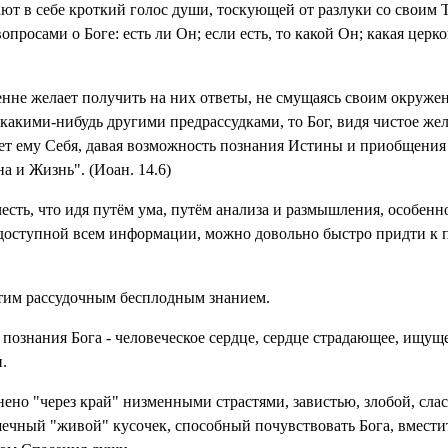
шают в себе кроткий голос души, тоскующей от разлуки со своим
опросами о Боге: есть ли Он; если есть, то какой Он; какая церк
енне желает получить на них ответы, не смущаясь своим окруже
акими-нибудь другими предрассудками, то Бог, видя чистое жел
т ему Себя, давая возможность познания Истины и приобщения 
на и Жизнь". (Иоан. 14.6)
есть, что идя путём ума, путём анализа и размышления, особенн
доступной всем информации, можно довольно быстро придти к 
 этим рассудочным бесплодным знанием.
познания Бога - человеческое сердце, сердце страдающее, ищуще
.
лнено "через край" низменными страстями, завистью, злобой, сла
шечный "живой" кусочек, способный почувствовать Бога, вместит