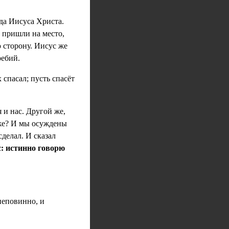
да Иисуса Христа.
а пришли на место,
ю сторону. Иисус же
ребий.
 спасал; пусть спасёт
 и нас. Другой же,
 же? И мы осуждены
делал. И сказал
с: истинно говорю
неповинно, и