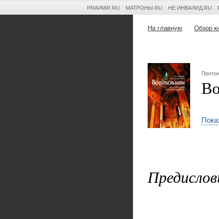
PRAVMIR.RU
МАТРОНЫ.RU
НЕ ИНВАЛИД.RU
На главную
Обзор к
Протои
Во
Пока
Предислов