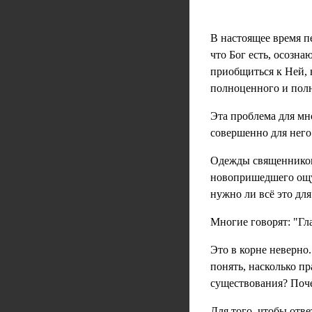
В настоящее время 
что Бог есть, осозн
приобщиться к Ней, 
полноценного и полн
Эта проблема для мно
совершенно для нег
Одежды священников,
новопришедшего ощу
нужно ли всё это дл
Многие говорят: "Гла
Это в корне неверно.
понять, насколько пр
существования? Поче
Для того, чтобы отв