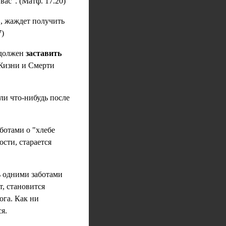
вас". (Матф. 17.20)
", жаждет получить
7)
 должен
заставить
о Жизни и Смерти
 ли что-нибудь после
ботами о "хлебе
сти, старается
ь одними заботами
т, становится
ога. Как ни
я.