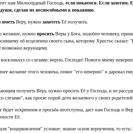
стит нам Милосердный Господь,
если покаемся. Если захотим. Е
 души, сделав их неспособными к покаянию
.
ы
иметь
Веру, нужно
захотеть
Её получить.
то желание, нужно
просить
Веры у Бога, подобно человеку, при
сившему об исцелении своего сына, которому Христос сказал: "
ё возможно верующему.
а воскликнул со слезами: верую, Господи! Помоги моему неверию"
нее желание этого человека, помог "его неверию" и даровал ему
лающим получить Веру, нужно просить Её у Господа, и не рассуд
"со слезами", как просят порой дети желаемого у своих родителей
е будет искренним и просьба неотступна, даст нам Господь и Вер
нности Её.
ля "воцерковления" условие: знание основ вероучения, то есть: 