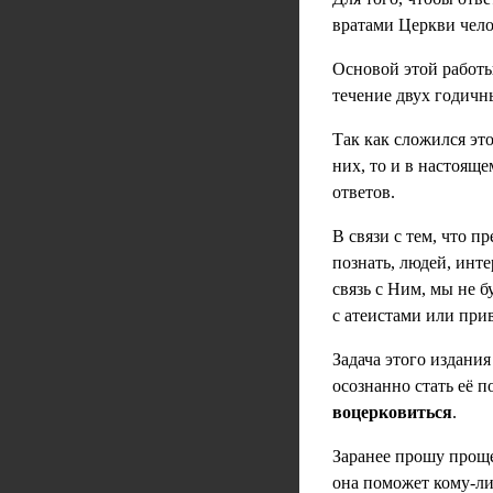
вратами Церкви челов
Основой этой работы
течение двух годичн
Так как сложился эт
них, то и в настоящ
ответов.
В связи с тем, что 
познать, людей, ин
связь с Ним, мы не 
с атеистами или пр
Задача этого издани
осознанно стать её 
воцерковиться
.
Заранее прошу проще
она поможет кому-ли