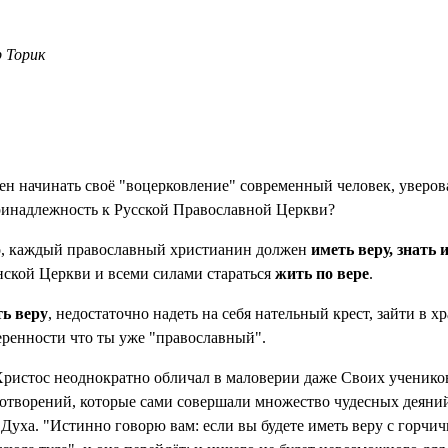
 Торик
ен начинать своё "воцерковление" современный человек, уверов
инадлежность к Русской Православной Церкви?
, каждый православный христианин должен
иметь веру, знать 
ской Церкви и всеми силами стараться
жить по вере
.
ь веру
, недостаточно надеть на себя нательный крест, зайти в х
веренности что ты уже "православный".
ристос неоднократно обличал в маловерии даже Своих учеников
отворений, которые сами совершали множество чудесных деяни
Духа. "Истинно говорю вам: если вы будете иметь веру с горчич