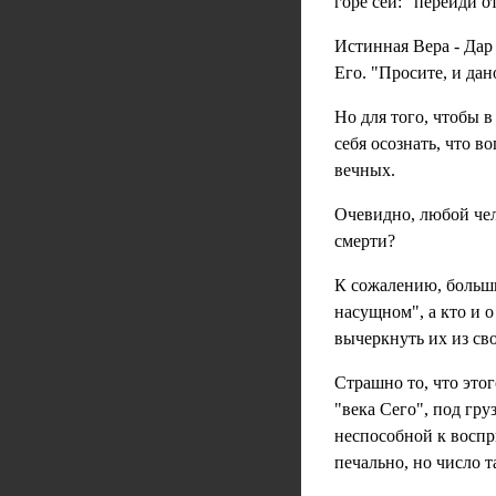
горе сей: "перейди о
Истинная Вера - Дар 
Его. "Просите, и дано
Но для того, чтобы 
себя осознать, что в
вечных.
Очевидно, любой чело
смерти?
К сожалению, больши
насущном", а кто и 
вычеркнуть их из сво
Страшно то, что это
"века Сего", под гру
неспособной к восп
печально, но число 