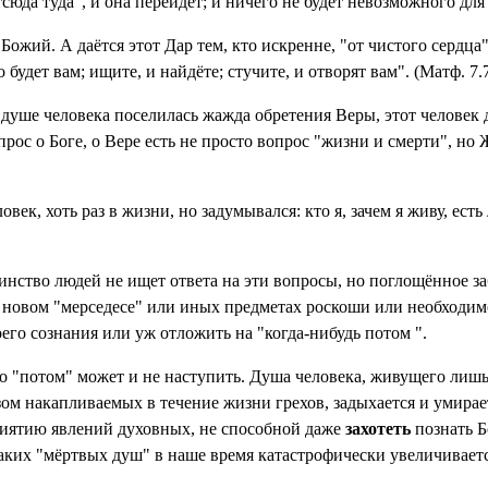
тсюда туда", и она перейдёт; и ничего не будет невозможного для 
Божий. А даётся этот Дар тем, кто искренне, "от чистого сердца
 будет вам; ищите, и найдёте; стучите, и отворят вам". (Матф. 7.
в душе человека поселилась жажда обретения Веры, этот человек
опрос о Боге, о Вере есть не просто вопрос "жизни и смерти", н
век, хоть раз в жизни, но задумывался: кто я, зачем я живу, есть
нство людей не ищет ответа на эти вопросы, но поглощённое за
о новом "мерседесе" или иных предметах роскоши или необходимо
его сознания или уж отложить на "когда-нибудь потом ".
го "потом" может и не наступить. Душа человека, живущего лиш
зом накапливаемых в течение жизни грехов, задыхается и умирае
риятию явлений духовных, не способной даже
захотеть
познать Б
таких "мёртвых душ" в наше время катастрофически увеличиваетс