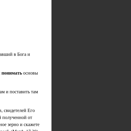
авший в Бога и
и понимать
основы
рам и поставить там
, свидетелей Его
й полученной от
ное зерно и скажете