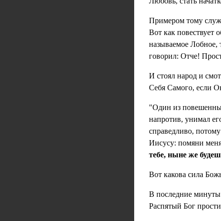
Любовь, стать начат
Примером тому служи
Вот как повествует о
называемое Лобное, т
говорил: Отче! Прост
И стоял народ и смот
Себя Самого, если 
"Один из повешенных
напротив, унимал ег
справедливо, потому
Иисусу: помяни меня
тебе, ныне же буде
Вот какова сила Бож
В последние минуты 
Распятый Бог прости