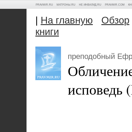
PRAVMIR.RU
МАТРОНЫ.RU
НЕ ИНВАЛИД.RU
PRAVMIR.COM
КН
|
На главную
Обзор
книги
преподобный Еф
Обличение
исповедь (