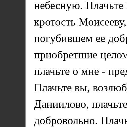
небесную. Плачьте
кротость Моисееву,
погубившем ее доб
приобретшие цело
плачьте о мне - пр
Плачьте вы, возлю
Даниилово, плачьт
добровольно. Плач