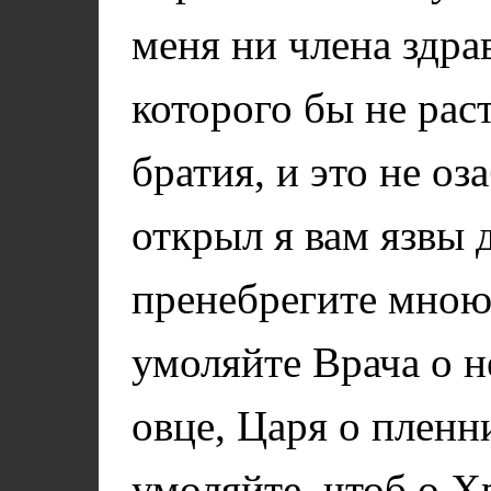
меня ни члена здрав
которого бы не рас
братия, и это не оз
открыл я вам язвы 
пренебрегите мно
умоляйте Врача о 
овце, Царя о пленн
умоляйте, чтоб о Х