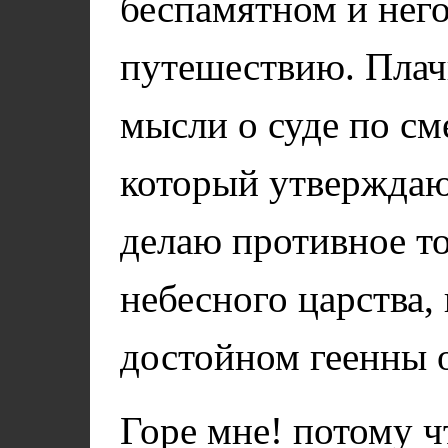
беспамятном и него
путешествию. Плач
мысли о суде по сме
который утверждаю,
делаю противное то
небесного царства,
достойном геенны 
Горе мне! потому ч