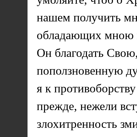
нашем получить мн
обладающих мною г
Он благодать Свою,
поползновенную д
я к противоборству
прежде, нежели вст
злохитренность зми