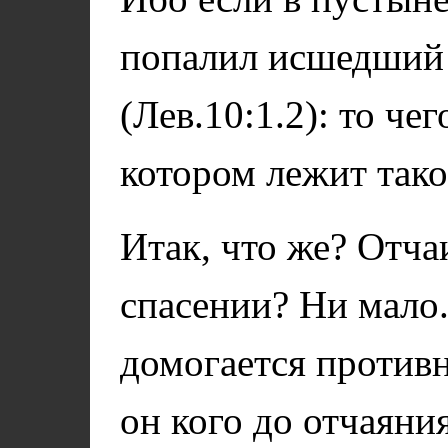
попалил исшедший 
(Лев.10:1.2): то чег
котором лежит так
Итак, что же? Отча
спасении? Ни мало.
домогается противн
он кого до отчаяния